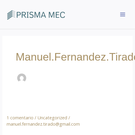
Ir
contenido
al
MAI
contenido
MEN
Manuel.fernandez.tir
Hello World!
1 comentario
/
Uncategorized
/
manuel.fernandez.tirado@gmail.com