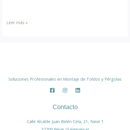
Welcome to WordPress. This is your first post. Edit or
delete it, then start writing!
Hello
Leer más »
world!
Soluciones Profesionales en Montaje de Toldos y Pérgolas
Contacto
Calle Alcalde Juan Belén Cela, 21, Nave 1
37700 Béjar (Salamanca)